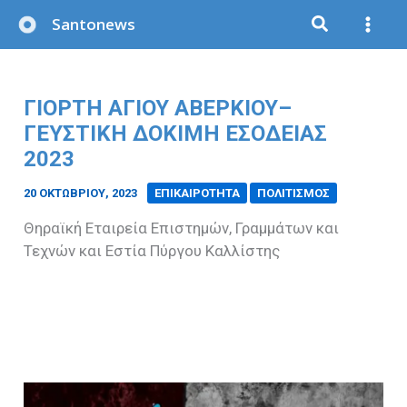
Μετάβαση
Santonews
στο
περιεχόμενο
ΓΙΟΡΤΉ ΑΓΊΟΥ ΑΒΕΡΚΊΟΥ–
ΓΕΥΣΤΙΚΉ ΔΟΚΙΜΉ ΕΣΟΔΕΊΑΣ
2023
20 ΟΚΤΩΒΡΊΟΥ, 2023
/
ΕΠΙΚΑΙΡΟΤΗΤΑ
ΠΟΛΙΤΙΣΜΟΣ
Θηραϊκή Εταιρεία Επιστημών, Γραμμάτων και
Τεχνών και Εστία Πύργου Καλλίστης