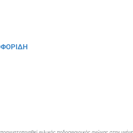
ΤΟΦΟΡΙΔΗ
θα πραγματοποιηθεί φιλικός ποδοσφαιρικός αγώνας στην μνήμ