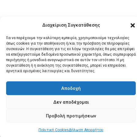
Διαχείριση Συγκατάθεσης
Για να παρέχουμε την καλύτερη εμπειρία, χρησιμοποιούμε τεχνολογίες
όπως cookies για την αποθήκευση ή/και την πρόσβαση σε πληροφορίες
συσκευών. Η συγκατάθεση για τις εν λόγω τεχνολογίες θα μας επιτρέψει
© 2026 Santonews - Όλα
να επεξεργαστούμε δεδομένα προσωπικού χαρακτήρα, όπως συμπεριφορά
περιήγησης ή μοναδικά αναγνωριστικά σε αυτόν τον ιστότοπο. Η μη
τα δικαιώματα
συγκατάθεση ή η ανάκληση της συγκατάθεσης, μπορεί να επηρεάσει
κατοχυρωμένα.
αρνητικά ορισμένες λειτουργίες και δυνατότητες.
Αποδοχή
Δεν αποδέχομαι
Προβολή προτιμήσεων
Πολιτική Cookies
Δήλωση Απορρήτου