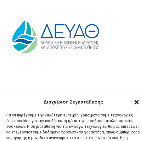
Διαχείριση Συγκατάθεσης
© 2026 Santonews - Όλα
Για να παρέχουμε την καλύτερη εμπειρία, χρησιμοποιούμε τεχνολογίες
τα δικαιώματα
όπως cookies για την αποθήκευση ή/και την πρόσβαση σε πληροφορίες
κατοχυρωμένα.
συσκευών. Η συγκατάθεση για τις εν λόγω τεχνολογίες θα μας επιτρέψει
να επεξεργαστούμε δεδομένα προσωπικού χαρακτήρα, όπως συμπεριφορά
περιήγησης ή μοναδικά αναγνωριστικά σε αυτόν τον ιστότοπο. Η μη