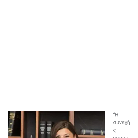
“Η
συνεχή
ς
υποστ