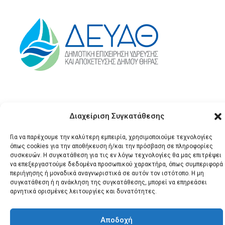
Διαχείριση Συγκατάθεσης
Για να παρέχουμε την καλύτερη εμπειρία, χρησιμοποιούμε τεχνολογίες
όπως cookies για την αποθήκευση ή/και την πρόσβαση σε πληροφορίες
συσκευών. Η συγκατάθεση για τις εν λόγω τεχνολογίες θα μας επιτρέψει
© 2026 Santonews - Όλα
να επεξεργαστούμε δεδομένα προσωπικού χαρακτήρα, όπως συμπεριφορά
περιήγησης ή μοναδικά αναγνωριστικά σε αυτόν τον ιστότοπο. Η μη
τα δικαιώματα
συγκατάθεση ή η ανάκληση της συγκατάθεσης, μπορεί να επηρεάσει
κατοχυρωμένα.
αρνητικά ορισμένες λειτουργίες και δυνατότητες.
Αποδοχή