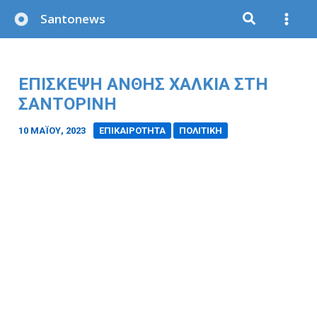
Μετάβαση
Santonews
στο
περιεχόμενο
ΕΠΙΣΚΕΨΗ ΑΝΘΗΣ ΧΑΛΚΙΑ ΣΤΗ
ΣΑΝΤΟΡΙΝΗ
10 ΜΑΪ́ΟΥ, 2023
/
ΕΠΙΚΑΙΡΟΤΗΤΑ
ΠΟΛΙΤΙΚΗ