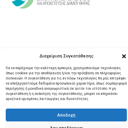
Διαχείριση Συγκατάθεσης
© 2026 Santonews - Όλα
τα δικαιώματα
Για να παρέχουμε την καλύτερη εμπειρία, χρησιμοποιούμε τεχνολογίες
όπως cookies για την αποθήκευση ή/και την πρόσβαση σε πληροφορίες
κατοχυρωμένα.
συσκευών. Η συγκατάθεση για τις εν λόγω τεχνολογίες θα μας επιτρέψει
να επεξεργαστούμε δεδομένα προσωπικού χαρακτήρα, όπως συμπεριφορά
περιήγησης ή μοναδικά αναγνωριστικά σε αυτόν τον ιστότοπο. Η μη
συγκατάθεση ή η ανάκληση της συγκατάθεσης, μπορεί να επηρεάσει
αρνητικά ορισμένες λειτουργίες και δυνατότητες.
Αποδοχή
Δεν αποδέχομαι