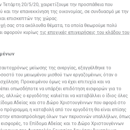
ν Τετάρτη 20/5/20, χαιρετίζουμε την προσπάθεια που
ύ και την επανεκκίνηση της οικονομίας, σε συνδυασμό με την
και επισκεπτών της χώρας.
οχή σας στα ακόλουθα θέματα, τα οποία θεωρούμε πολύ
και αφορούν κυρίως
τις εποχικές επιχειρήσεις του κλάδου του
ζομένων
 ταυτοχρόνως μείωσης της ανεργίας, εξαγγέλθηκε το
οσοστό του μειωμένου μισθού των εργαζομένων, όταν ο
σχόληση. Προκειμένου όμως να έχει επιτυχία και να
πρέπει οπωσδήποτε να υπάρξει επιδότηση εισφορών για το
ς, αλλιώς ο εργοδότης καλείται να καταβάλλει ο ίδιος όλες
 Επίδομα Αδείας και στο Δώρο Χριστουγέννων που αφορά στο
ο πρόγραμμα, η καταβολή από τον εργοδότη θα είναι επίσης
τρο στην επαναπρόσληψη όλων των περυσινών υπαλλήλων, όπω
ι εισφορές, το Επίδομα Αδείας και το Δώρο Χριστουγέννων