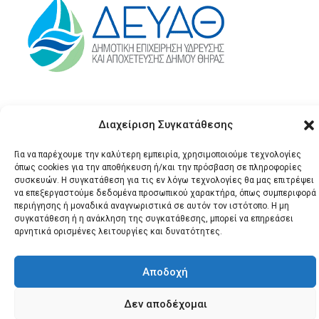
Διαχείριση Συγκατάθεσης
Για να παρέχουμε την καλύτερη εμπειρία, χρησιμοποιούμε τεχνολογίες
όπως cookies για την αποθήκευση ή/και την πρόσβαση σε πληροφορίες
συσκευών. Η συγκατάθεση για τις εν λόγω τεχνολογίες θα μας επιτρέψει
να επεξεργαστούμε δεδομένα προσωπικού χαρακτήρα, όπως συμπεριφορά
© 2026 Santonews - Όλα
περιήγησης ή μοναδικά αναγνωριστικά σε αυτόν τον ιστότοπο. Η μη
τα δικαιώματα
συγκατάθεση ή η ανάκληση της συγκατάθεσης, μπορεί να επηρεάσει
αρνητικά ορισμένες λειτουργίες και δυνατότητες.
κατοχυρωμένα.
Αποδοχή
Δεν αποδέχομαι