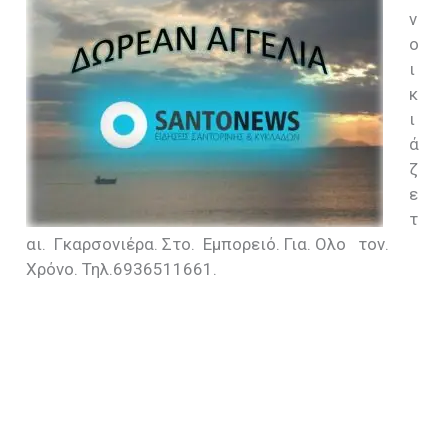
ν
ο
ι
κ
ι
ά
ζ
ε
τ
αι. Γκαρσονιέρα. Στο. Εμπορειό. Για. Ολο τον.
Χρόνο. Τηλ.6936511661.