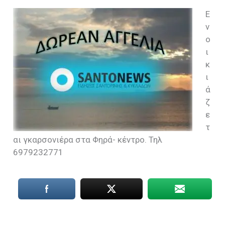
Ε
ν
ο
ι
κ
ι
ά
ζ
ε
τ
αι γκαρσονιέρα στα Φηρά- κέντρο. Τηλ
6979232771