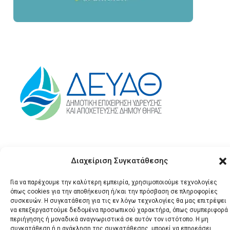
Διαχείριση Συγκατάθεσης
Για να παρέχουμε την καλύτερη εμπειρία, χρησιμοποιούμε τεχνολογίες
όπως cookies για την αποθήκευση ή/και την πρόσβαση σε πληροφορίες
συσκευών. Η συγκατάθεση για τις εν λόγω τεχνολογίες θα μας επιτρέψει
να επεξεργαστούμε δεδομένα προσωπικού χαρακτήρα, όπως συμπεριφορά
© 2026 Santonews - Όλα
περιήγησης ή μοναδικά αναγνωριστικά σε αυτόν τον ιστότοπο. Η μη
τα δικαιώματα
συγκατάθεση ή η ανάκληση της συγκατάθεσης, μπορεί να επηρεάσει