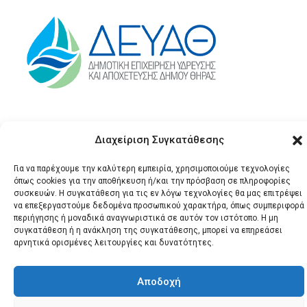
Διαχείριση Συγκατάθεσης
Για να παρέχουμε την καλύτερη εμπειρία, χρησιμοποιούμε τεχνολογίες
όπως cookies για την αποθήκευση ή/και την πρόσβαση σε πληροφορίες
συσκευών. Η συγκατάθεση για τις εν λόγω τεχνολογίες θα μας επιτρέψει
να επεξεργαστούμε δεδομένα προσωπικού χαρακτήρα, όπως συμπεριφορά
© 2026 Santonews - Όλα
περιήγησης ή μοναδικά αναγνωριστικά σε αυτόν τον ιστότοπο. Η μη
τα δικαιώματα
συγκατάθεση ή η ανάκληση της συγκατάθεσης, μπορεί να επηρεάσει
αρνητικά ορισμένες λειτουργίες και δυνατότητες.
κατοχυρωμένα.
Αποδοχή