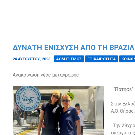
ΔΥΝΑΤΉ ΕΝΊΣΧΥΣΗ ΑΠΌ ΤΗ ΒΡΑΖΙΛΊ
24 ΑΥΓΟΎΣΤΟΥ, 2023
/
ΑΘΛΗΤΙΣΜΟΣ
ΕΠΙΚΑΙΡΟΤΗΤΑ
ΚΟΙΝΩ
Ανακοίνωση νέας μεταγραφής
“Πάτησε” 
Στην Ελλάδ
A.O. Θήρας
Την 28χρον
σύζυγό της