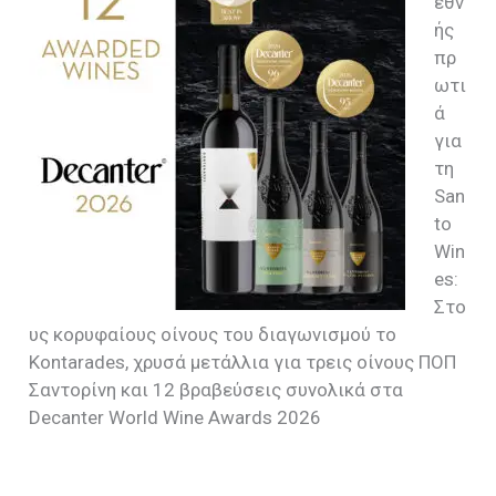
εθν
ής
πρ
ωτι
ά
για
τη
San
to
Win
es:
Στο
υς κορυφαίους οίνους του διαγωνισμού το
Kontarades, χρυσά μετάλλια για τρεις οίνους ΠΟΠ
Σαντορίνη και 12 βραβεύσεις συνολικά στα
Decanter World Wine Awards 2026