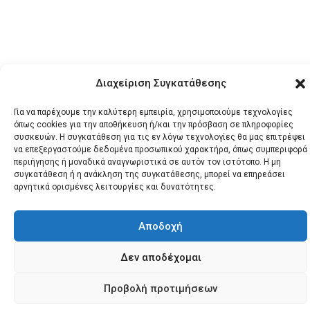
Διαχείριση Συγκατάθεσης
© 2026 Santonews - Όλα
Για να παρέχουμε την καλύτερη εμπειρία, χρησιμοποιούμε τεχνολογίες
τα δικαιώματα
όπως cookies για την αποθήκευση ή/και την πρόσβαση σε πληροφορίες
συσκευών. Η συγκατάθεση για τις εν λόγω τεχνολογίες θα μας επιτρέψει
κατοχυρωμένα.
να επεξεργαστούμε δεδομένα προσωπικού χαρακτήρα, όπως συμπεριφορά
περιήγησης ή μοναδικά αναγνωριστικά σε αυτόν τον ιστότοπο. Η μη
συγκατάθεση ή η ανάκληση της συγκατάθεσης, μπορεί να επηρεάσει
αρνητικά ορισμένες λειτουργίες και δυνατότητες.
Αποδοχή
Δεν αποδέχομαι
Προβολή προτιμήσεων