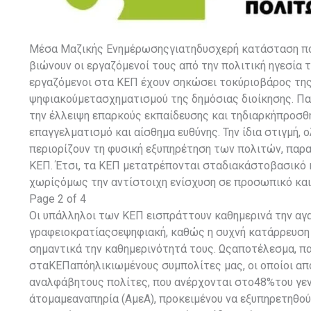
Μέσα Μαζικής Ενημέρωσηςγιατηδυσχερή κατάσταση που
βιώνουν οι εργαζόμενοί τους από την πολιτική ηγεσία 
εργαζόμενοι στα ΚΕΠ έχουν σηκώσει τοκύριοβάρος της
ψηφιακούμετασχηματισμού της δημόσιας διοίκησης. Π
την έλλειψη επαρκούς εκπαίδευσης και τηδιαρκήπροσθ
επαγγελματισμό και αίσθημα ευθύνης. Την ίδια στιγμή,
περιορίζουν τη φυσική εξυπηρέτηση των πολιτών, πα
ΚΕΠ. Έτσι, τα ΚΕΠ μετατρέπονται σταδιακάστοβασικό κ
χωρίςόμως την αντίστοιχη ενίσχυση σε προσωπικό και
Page 2 of 4
Οι υπάλληλοι των ΚΕΠ εισπράττουν καθημερινά την α
γραφειοκρατίαςσεψηφιακή, καθώς η συχνή κατάρρευσ
σημαντικά την καθημερινότητά τους. Ωςαποτέλεσμα, π
σταΚΕΠαπόηλικιωμένους συμπολίτες μας, οι οποίοι α
αναλφάβητους πολίτες, που ανέρχονται στο48%του γεν
άτομαμεαναπηρία (ΑμεΑ), προκειμένου να εξυπηρετηθού