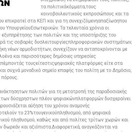
τα πολιτικάκόμματα,τους
κοινοβουλευτικούς εκπροσώπους και τα
 επικρατεί στα ΚΕΠ και για τη συνεχιζόμενηαπαξίωσηπου
του ΥπουργείουΕσωτερικών. Τα τελευταία χρόνια οι
 εξυπηρέτησης των πολιτών και της υποστήριξης του
αρά τις σοβαρές δυσλειτουργίεςπληροφοριακών συστημάτων
ήκη νέων αρμοδιοτήτων, συνεχίζουν να ανταποκρίνονται με
 ολοένα και περισσότερες δημόσιες υπηρεσίες
ραπέμποντάς τουςείτεστιςψηφιακές πλατφόρμες είτε στα
αι συχνά μοναδικό σημείο επαφής του πολίτη με το Δημόσιο,
 πόρους.
γανάκτησητων πολιτών για τη μετατροπή της παραδοσιακής
η των δύσχρηστων πλέον ψηφιακώνπλατφορμών δυσχεραίνει
αρουσιάζεται αύξηση του χρόνου αναμονής
ποτελούν το 23%τουγενικούπληθυσμού, από ψηφιακά
ικού πληθυσμού, καθώς και από πολίτες τρίτων χωρών και
ν δωρεάν και αξιόπιστα.Διαφορετικά, αναγκάζονται να