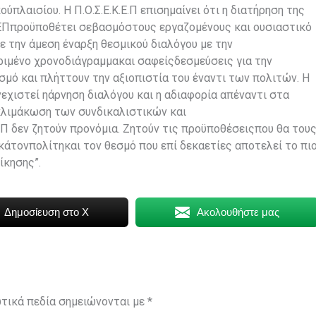
πλαισίου. Η Π.Ο.Σ.Ε.Κ.Ε.Π επισημαίνει ότι η διατήρηση της
ΕΠπροϋποθέτει σεβασμόστους εργαζομένους και ουσιαστικό
 την άμεση έναρξη θεσμικού διαλόγου με την
ριμένο χρονοδιάγραμμακαι σαφείςδεσμεύσεις για την
ό και πλήττουν την αξιοπιστία του έναντι των πολιτών. Η
εχιστεί ηάρνηση διαλόγου και η αδιαφορία απέναντι στα
κλιμάκωση των συνδικαλιστικών και
Π δεν ζητούν προνόμια. Ζητούν τις προϋποθέσειςπου θα του
άτονπολίτηκαι τον θεσμό που επί δεκαετίες αποτελεί το πι
ίκησης”.
Δημοσίευση στο X
Ακολουθήστε μας
τικά πεδία σημειώνονται με
*