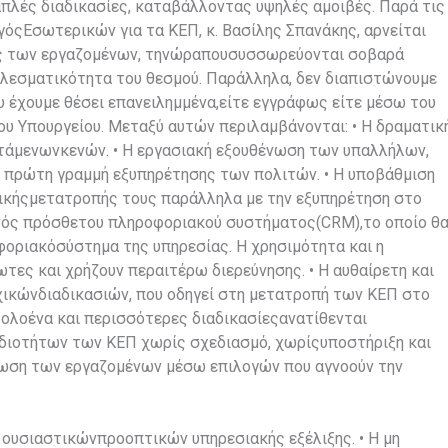
πλές διαδικασίες, καταβάλλοντας υψηλές αμοιβές. Παρά τις
όςΕσωτερικών για τα ΚΕΠ, κ. Βασίλης Σπανάκης, αρνείται
υς των εργαζομένων, τηνώραπουσυσσωρεύονται σοβαρά
λεσματικότητα του θεσμού. Παράλληλα, δεν διαπιστώνουμε
 έχουμε θέσει επανειλημμένα,είτε εγγράφως είτε μέσω του
υ Υπουργείου. Μεταξύ αυτών περιλαμβάνονται: • Η δραματικ
τάμενωνκενών. • Η εργασιακή εξουθένωση των υπαλλήλων,
ν πρώτη γραμμή εξυπηρέτησης των πολιτών. • Η υποβάθμιση
κήςμετατροπής τους παράλληλα με την εξυπηρέτηση στο
ενός πρόσθετου πληροφοριακού συστήματος(CRM),το οποίο θ
φοριακόσύστημα της υπηρεσίας. Η χρησιμότητα και η
ες και χρήζουν περαιτέρω διερεύνησης. • Η αυθαίρετη και
ικώνδιαδικασιών, που οδηγεί στη μετατροπή των ΚΕΠ στο
ολοένα και περισσότερες διαδικασίεςανατίθενται
μοδιοτήτων των ΚΕΠ χωρίς σχεδιασμό, χωρίςυποστήριξη και
ίωση των εργαζομένων μέσω επιλογών που αγνοούν την
 ουσιαστικώνπροοπτικών υπηρεσιακής εξέλιξης. • Η μη