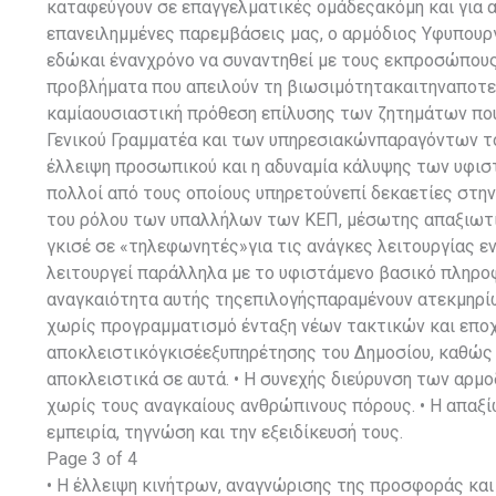
καταφεύγουν σε επαγγελματικές ομάδεςακόμη και για α
επανειλημμένες παρεμβάσεις μας, ο αρμόδιος Υφυπουργ
εδώκαι ένανχρόνο να συναντηθεί με τους εκπροσώπο
προβλήματα που απειλούν τη βιωσιμότητακαιτηναποτε
καμίαουσιαστική πρόθεση επίλυσης των ζητημάτων που
Γενικού Γραμματέα και των υπηρεσιακώνπαραγόντων το
έλλειψη προσωπικού και η αδυναμία κάλυψης των υφισ
πολλοί από τους οποίους υπηρετούνεπί δεκαετίες στη
του ρόλου των υπαλλήλων των ΚΕΠ, μέσωτης απαξιωτι
γκισέ σε «τηλεφωνητές»για τις ανάγκες λειτουργίας 
λειτουργεί παράλληλα με το υφιστάμενο βασικό πληρο
αναγκαιότητα αυτής τηςεπιλογήςπαραμένουν ατεκμηρίωτ
χωρίς προγραμματισμό ένταξη νέων τακτικών και εποχ
αποκλειστικόγκισέεξυπηρέτησης του Δημοσίου, καθώς 
αποκλειστικά σε αυτά. • Η συνεχής διεύρυνση των αρ
χωρίς τους αναγκαίους ανθρώπινους πόρους. • Η απαξ
εμπειρία, τηγνώση και την εξειδίκευσή τους.
Page 3 of 4
• Η έλλειψη κινήτρων, αναγνώρισης της προσφοράς και