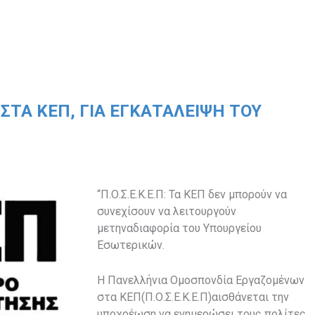
ΤΑ ΚΕΠ, ΓΙΑ ΕΓΚΑΤΆΛΕΙΨΗ ΤΟΥ
“Π.Ο.Σ.Ε.Κ.Ε.Π: Τα ΚΕΠ δεν μπορούν να
συνεχίσουν να λειτουργούν
μετηναδιαφορία του Υπουργείου
Εσωτερικών.
Η Πανελλήνια Ομοσπονδία Εργαζομένων
στα ΚΕΠ(Π.Ο.Σ.Ε.Κ.Ε.Π)αισθάνεται την
υποχρέωση να ενημερώσει τους πολίτες,