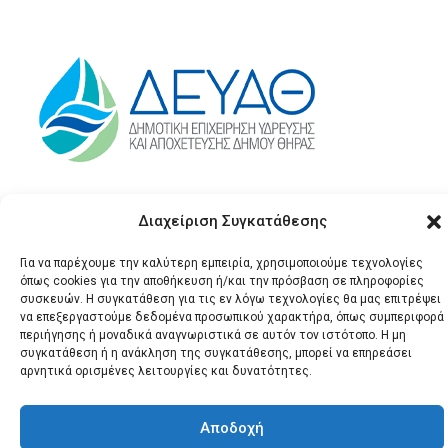
Διαχείριση Συγκατάθεσης
Για να παρέχουμε την καλύτερη εμπειρία, χρησιμοποιούμε τεχνολογίες
όπως cookies για την αποθήκευση ή/και την πρόσβαση σε πληροφορίες
συσκευών. Η συγκατάθεση για τις εν λόγω τεχνολογίες θα μας επιτρέψει
να επεξεργαστούμε δεδομένα προσωπικού χαρακτήρα, όπως συμπεριφορά
περιήγησης ή μοναδικά αναγνωριστικά σε αυτόν τον ιστότοπο. Η μη
© 2026 Santonews - Όλα
συγκατάθεση ή η ανάκληση της συγκατάθεσης, μπορεί να επηρεάσει
τα δικαιώματα
αρνητικά ορισμένες λειτουργίες και δυνατότητες.
κατοχυρωμένα.
Αποδοχή