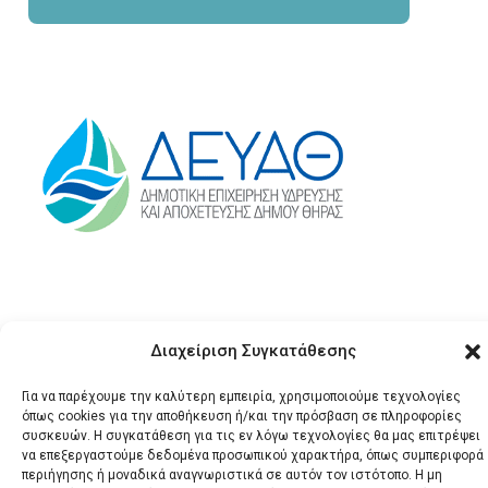
Διαχείριση Συγκατάθεσης
Για να παρέχουμε την καλύτερη εμπειρία, χρησιμοποιούμε τεχνολογίες
όπως cookies για την αποθήκευση ή/και την πρόσβαση σε πληροφορίες
© 2026 Santonews - Όλα
συσκευών. Η συγκατάθεση για τις εν λόγω τεχνολογίες θα μας επιτρέψει
να επεξεργαστούμε δεδομένα προσωπικού χαρακτήρα, όπως συμπεριφορά
τα δικαιώματα
περιήγησης ή μοναδικά αναγνωριστικά σε αυτόν τον ιστότοπο. Η μη
κατοχυρωμένα.