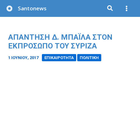
Μετάβαση
Santonews
στο
περιεχόμενο
ΑΠΑΝΤΗΣΗ Δ. ΜΠΑΪΛΑ ΣΤΟΝ
ΕΚΠΡΟΣΩΠΟ ΤΟΥ ΣΥΡΙΖΑ
1 ΙΟΥΝΊΟΥ, 2017
/
ΕΠΙΚΑΙΡΟΤΗΤΑ
ΠΟΛΙΤΙΚΗ