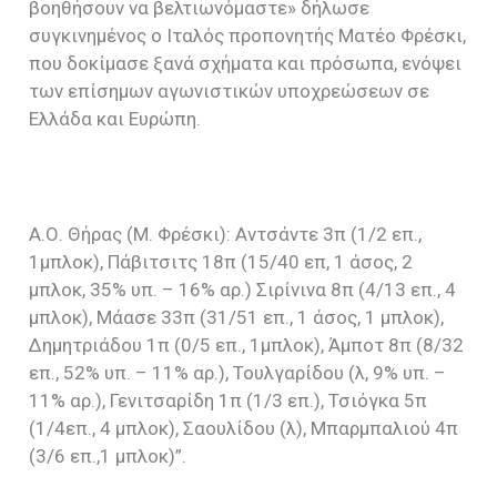
βοηθήσουν να βελτιωνόμαστε» δήλωσε
συγκινημένος ο Ιταλός προπονητής Ματέο Φρέσκι,
που δοκίμασε ξανά σχήματα και πρόσωπα, ενόψει
των επίσημων αγωνιστικών υποχρεώσεων σε
Ελλάδα και Ευρώπη.
Α.Ο. Θήρας (Μ. Φρέσκι): Αντσάντε 3π (1/2 επ.,
1μπλοκ), Πάβιτσιτς 18π (15/40 επ, 1 άσος, 2
μπλοκ, 35% υπ. – 16% αρ.) Σιρίνινα 8π (4/13 επ., 4
μπλοκ), Μάασε 33π (31/51 επ., 1 άσος, 1 μπλοκ),
Δημητριάδου 1π (0/5 επ., 1μπλοκ), Άμποτ 8π (8/32
επ., 52% υπ. – 11% αρ.), Τουλγαρίδου (λ, 9% υπ. –
11% αρ.), Γενιτσαρίδη 1π (1/3 επ.), Τσιόγκα 5π
(1/4επ., 4 μπλοκ), Σαουλίδου (λ), Μπαρμπαλιού 4π
(3/6 επ.,1 μπλοκ)”.