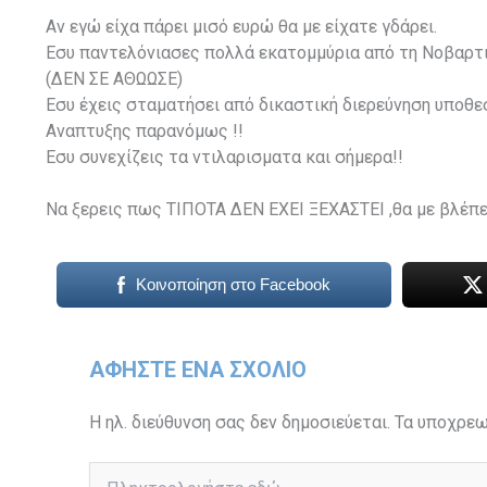
Αν εγώ είχα πάρει μισό ευρώ θα με είχατε γδάρει.
Εσυ παντελόνιασες πολλά εκατομμύρια από τη Νοβαρ
(ΔΕΝ ΣΕ ΑΘΩΩΣΕ)
Εσυ έχεις σταματήσει από δικαστική διερεύνηση υποθ
Αναπτυξης παρανόμως !!
Εσυ συνεχίζεις τα ντιλαρισματα και σήμερα!!
Να ξερεις πως ΤΙΠΟΤΑ ΔΕΝ ΕΧΕΙ ΞΕΧΑΣΤΕΙ ,θα με βλέπε
Κοινοποίηση στο Facebook
ΑΦΉΣΤΕ ΈΝΑ ΣΧΌΛΙΟ
Η ηλ. διεύθυνση σας δεν δημοσιεύεται.
Τα υποχρεω
Πληκτρολογήστε