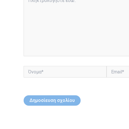
εδώ..
Όνομα*
Email*