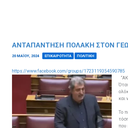
ΑΝΤΑΠΆΝΤΗΣΗ ΠΟΛΆΚΗ ΣΤΟΝ ΓΕΩ
20 ΜΑΪ́ΟΥ, 2024
/
ΕΠΙΚΑΙΡΟΤΗΤΑ
ΠΟΛΙΤΙΚΗ
https://www.facebook.com/groups/1723119354590785
“ΑΚ
Όταν
ολόκ
και 
Το π
τόση
που 