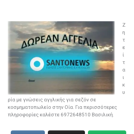
Ζ
η
τ
ε
ί
τ
α
ι
κ
υ
ρία με γνώσεις αγγλικής για σεζόν σε
κοσμηματοπωλείο στην Οία. Για περισσότερες
πληροφορίες καλέστε 6972648510 Βασιλική.