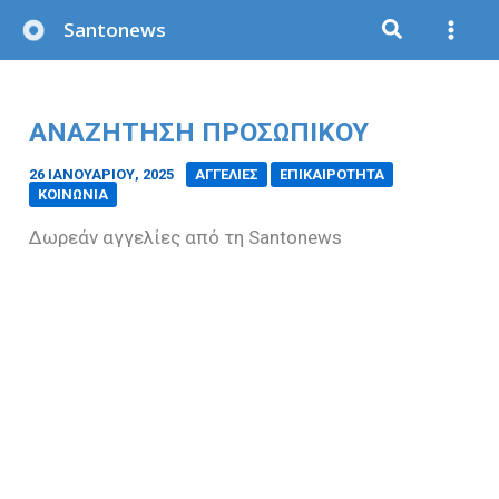
Μετάβαση
Santonews
στο
περιεχόμενο
ΑΝΑΖΉΤΗΣΗ ΠΡΟΣΩΠΙΚΟΎ
26 ΙΑΝΟΥΑΡΊΟΥ, 2025
/
ΑΓΓΕΛΙΕΣ
ΕΠΙΚΑΙΡΟΤΗΤΑ
ΚΟΙΝΩΝΙΑ
Δωρεάν αγγελίες από τη Santonews