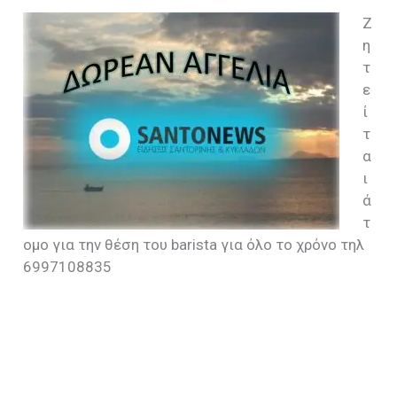
Ζ
η
τ
ε
ί
τ
α
ι
ά
τ
ομο για την θέση του barista για όλο το χρόνο τηλ
6997108835