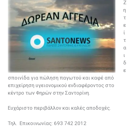
Ζ
η
τ
ε
ί
τ
α
ι
δ
ε
σποινίδα για πώληση παγωτού και καφέ από
επιχείρηση υγειονομικού ενδιαφέροντος στο
κέντρο των Φηρών στην Σαντορίνη.
Ευχάριστο περιβάλλον και καλές αποδοχές.
Τηλ. Επικοινωνίας: 693 742 2012