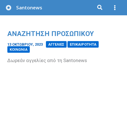
Μετάβαση
Santonews
στο
περιεχόμενο
ΑΝΑΖΉΤΗΣΗ ΠΡΟΣΩΠΙΚΟΎ
13 ΟΚΤΩΒΡΊΟΥ, 2023
/
ΑΓΓΕΛΙΕΣ
ΕΠΙΚΑΙΡΟΤΗΤΑ
ΚΟΙΝΩΝΙΑ
Δωρεάν αγγελίες από τη Santonews