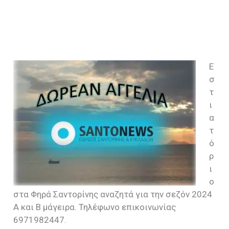
Ε
σ
τ
ι
α
τ
ό
ρ
ι
ο
στα Φηρά Σαντορίνης αναζητά για την σεζόν 2024
Α και Β μάγειρα. Τηλέφωνο επικοινωνίας
6971982447.