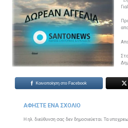
Γι
Προ
απ
Απα
Στο
Δη
Κοινοποίηση στο Facebook
ΑΦΉΣΤΕ ΈΝΑ ΣΧΌΛΙΟ
Η ηλ. διεύθυνση σας δεν δημοσιεύεται.
Τα υποχρεω