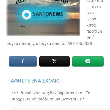
ενοικίασ
η κοντά
στα
Φηρά
κατά
προτίμη
ση ή
συγκάτοικος για συγκατοίκηση.6987955388
ΑΦΉΣΤΕ ΈΝΑ ΣΧΌΛΙΟ
Η ηλ. διεύθυνση σας δεν δημοσιεύεται.
Τα
υποχρεωτικά πεδία σημειώνονται με
*