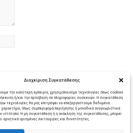
Διαχείριση Συγκατάθεσης
χουμε την καλύτερη εμπειρία, χρησιμοποιούμε τεχνολογίες όπως cookies
οθήκευση ή/και την πρόσβαση σε πληροφορίες συσκευών. Η συγκατάθεση
λόγω τεχνολογίες θα μας επιτρέψει να επεξεργαστούμε δεδομένα
 χαρακτήρα, όπως συμπεριφορά περιήγησης ή μοναδικά αναγνωριστικά
ΕΝΟ
ον ιστότοπο. Η μη συγκατάθεση ή η ανάκληση της συγκατάθεσης, μπορεί
ει αρνητικά ορισμένες λειτουργίες και δυνατότητες.
ΒΙΝΤΕΟ: ΘΗΡΑΪΚΗ ΠΟΛΙΤΕΙΑ ΓΙΑ ΤΟΝ ΦΩΤΙΣΜΟ ΠΕΖΟΔΡΟΜΙΟΥ ΣΤΟ ΚΑΜΑΡΙ