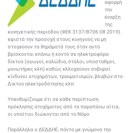
αφορμή
την
έναρξη
της
κυνηγετικής περιόδου (ΦΕΚ 3137/Β706.08.2019).
εφιστά την προσοχή στους κυνηγούς να μη
στοχεύουν τα θηράματά τους όταν αυτό
βρίσκονται επάνω ή κοντό σε ηλεκτροφόρα
δίκτυα (αγωγοί, καλώδια, στύλοι, υποσταθμοί,
μονωτήρες κλπ) καθώς ελλοχεύουν σοβαροί
κίνδυνοι ατυχημάτων, τραυματισμών, βλαβών στο
Δίκτυο ηλεκτροδότησης κλπ.
Υπενθυμίζουμε ότι σε κάθε περίπτωση
πρόκλησης ατυχήματος από τα παραπάνω αίτια,
οι υπαίτιοι διώκονται από το Νόμο.
Παράλληλα ο ΔΕΔΔΗΕ, πάντα με γνώμονα την