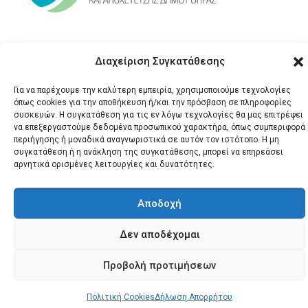
Διαχείριση Συγκατάθεσης
Για να παρέχουμε την καλύτερη εμπειρία, χρησιμοποιούμε τεχνολογίες
όπως cookies για την αποθήκευση ή/και την πρόσβαση σε πληροφορίες
συσκευών. Η συγκατάθεση για τις εν λόγω τεχνολογίες θα μας επιτρέψει
να επεξεργαστούμε δεδομένα προσωπικού χαρακτήρα, όπως συμπεριφορά
© 2026 Santonews - Όλα
περιήγησης ή μοναδικά αναγνωριστικά σε αυτόν τον ιστότοπο. Η μη
συγκατάθεση ή η ανάκληση της συγκατάθεσης, μπορεί να επηρεάσει
τα δικαιώματα
αρνητικά ορισμένες λειτουργίες και δυνατότητες.
κατοχυρωμένα.
Αποδοχή
Δεν αποδέχομαι
Προβολή προτιμήσεων
Πολιτική Cookies
Δήλωση Απορρήτου