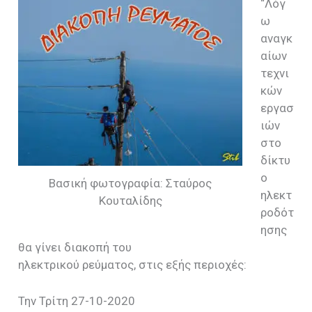
“Λόγ
ω
αναγκ
αίων
τεχνι
κών
εργασ
ιών
στο
δίκτυ
ο
Βασική φωτογραφία: Σταύρος
ηλεκτ
Κουταλίδης
ροδότ
ησης
θα γίνει διακοπή του
ηλεκτρικού ρεύματος, στις εξής περιοχές:
Την Τρίτη 27-10-2020