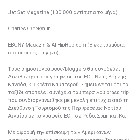
Jet Set Magazine (100.000
αντίτυπα το μήνα
)
Charles Creekmur
EBONY Magazin & AllHipHop.com (3
εκατομμύρια
επισκέπτες το μήνα
)
T
ους δημοσιογράφους/
bloggers
θα συνοδεύει η
Διευθύντρια του γραφείου του ΕΟΤ Νέας Υόρκης-
Καναδά, κ. Γκρέτα Καματερού. Σημειώνεται ότι το
ταξίδι αποτελεί συνέχεια του περσινού
press
trip
που συνδιοργανώθηκε με μεγάλη επιτυχία από τη
Διεύθυνση Τουρισμού της Περιφέρειας Νοτίου
Αιγαίου με το γραφείο ΕΟΤ σε Ρόδο, Σύμη και Κω.
Με αφορμή την επίσκεψη των Αμερικανών
δημοσιογράφων, η αντιπεριφερειάρχης Τουρισμού,