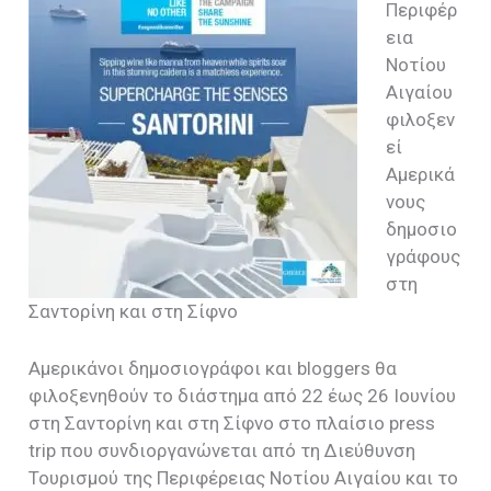
Περιφέρ
εια
Νοτίου
Αιγαίου
φιλοξεν
εί
Αμερικά
νους
δημοσιο
γράφους
στη
Σαντορίνη και στη Σίφνο
Αμερικάνοι δημοσιογράφοι και
bloggers
θα
φιλοξενηθούν το διάστημα από 22 έως 26 Ιουνίου
στη Σαντορίνη και στη Σίφνο στο πλαίσιο
press
trip
που συνδιοργανώνεται από τη Διεύθυνση
Τουρισμού της Περιφέρειας Νοτίου Αιγαίου και το