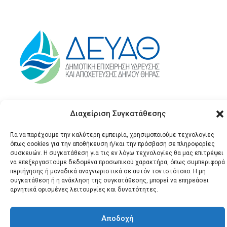
Διαχείριση Συγκατάθεσης
Για να παρέχουμε την καλύτερη εμπειρία, χρησιμοποιούμε τεχνολογίες
όπως cookies για την αποθήκευση ή/και την πρόσβαση σε πληροφορίες
συσκευών. Η συγκατάθεση για τις εν λόγω τεχνολογίες θα μας επιτρέψει
να επεξεργαστούμε δεδομένα προσωπικού χαρακτήρα, όπως συμπεριφορά
περιήγησης ή μοναδικά αναγνωριστικά σε αυτόν τον ιστότοπο. Η μη
© 2026 Santonews - Όλα
συγκατάθεση ή η ανάκληση της συγκατάθεσης, μπορεί να επηρεάσει
τα δικαιώματα
αρνητικά ορισμένες λειτουργίες και δυνατότητες.
κατοχυρωμένα.
Αποδοχή