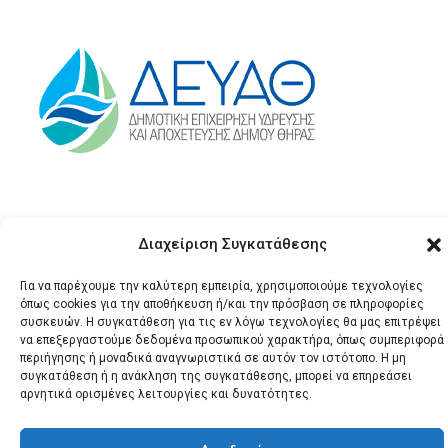
Διαχείριση Συγκατάθεσης
Για να παρέχουμε την καλύτερη εμπειρία, χρησιμοποιούμε τεχνολογίες
όπως cookies για την αποθήκευση ή/και την πρόσβαση σε πληροφορίες
συσκευών. Η συγκατάθεση για τις εν λόγω τεχνολογίες θα μας επιτρέψει
© 2026 Santonews - Όλα
να επεξεργαστούμε δεδομένα προσωπικού χαρακτήρα, όπως συμπεριφορά
περιήγησης ή μοναδικά αναγνωριστικά σε αυτόν τον ιστότοπο. Η μη
τα δικαιώματα
συγκατάθεση ή η ανάκληση της συγκατάθεσης, μπορεί να επηρεάσει
κατοχυρωμένα.
αρνητικά ορισμένες λειτουργίες και δυνατότητες.