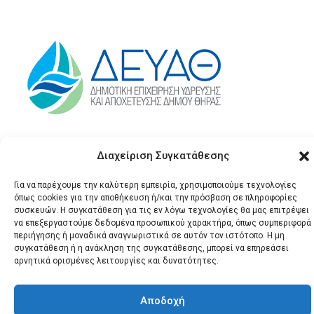
Διαχείριση Συγκατάθεσης
Για να παρέχουμε την καλύτερη εμπειρία, χρησιμοποιούμε τεχνολογίες
όπως cookies για την αποθήκευση ή/και την πρόσβαση σε πληροφορίες
συσκευών. Η συγκατάθεση για τις εν λόγω τεχνολογίες θα μας επιτρέψει
να επεξεργαστούμε δεδομένα προσωπικού χαρακτήρα, όπως συμπεριφορά
περιήγησης ή μοναδικά αναγνωριστικά σε αυτόν τον ιστότοπο. Η μη
© 2026 Santonews - Όλα
συγκατάθεση ή η ανάκληση της συγκατάθεσης, μπορεί να επηρεάσει
τα δικαιώματα
αρνητικά ορισμένες λειτουργίες και δυνατότητες.
κατοχυρωμένα.
Αποδοχή