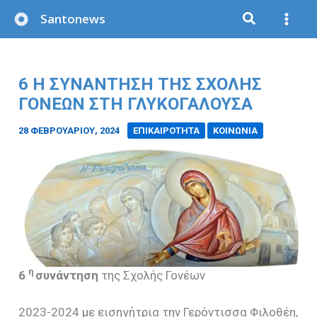
Μετάβαση
Santonews
στο
περιεχόμενο
6 Η ΣΥΝΆΝΤΗΣΗ ΤΗΣ ΣΧΟΛΉΣ
ΓΟΝΈΩΝ ΣΤΗ ΓΛΥΚΟΓΑΛΟΎΣΑ
28 ΦΕΒΡΟΥΑΡΊΟΥ, 2024
/
ΕΠΙΚΑΙΡΟΤΗΤΑ
ΚΟΙΝΩΝΙΑ
η
6
συνάντηση
της Σχολής Γονέων
2023-2024 με εισηγήτρια την Γερόντισσα Φιλοθέη,