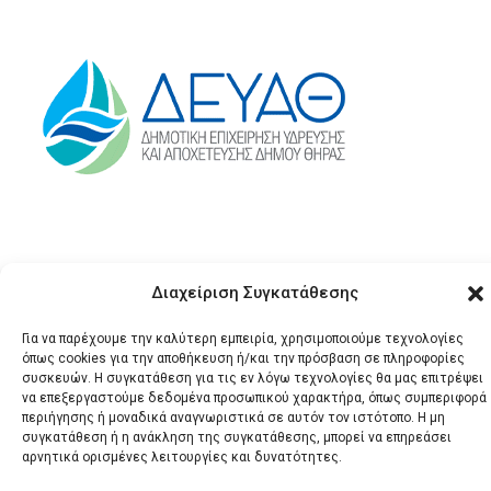
Διαχείριση Συγκατάθεσης
Για να παρέχουμε την καλύτερη εμπειρία, χρησιμοποιούμε τεχνολογίες
όπως cookies για την αποθήκευση ή/και την πρόσβαση σε πληροφορίες
© 2026 Santonews - Όλα
συσκευών. Η συγκατάθεση για τις εν λόγω τεχνολογίες θα μας επιτρέψει
να επεξεργαστούμε δεδομένα προσωπικού χαρακτήρα, όπως συμπεριφορά
τα δικαιώματα
περιήγησης ή μοναδικά αναγνωριστικά σε αυτόν τον ιστότοπο. Η μη
κατοχυρωμένα.
συγκατάθεση ή η ανάκληση της συγκατάθεσης, μπορεί να επηρεάσει
αρνητικά ορισμένες λειτουργίες και δυνατότητες.