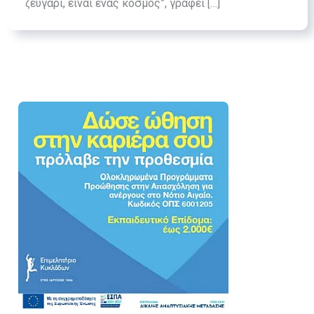
ζευγάρι, είναι ένας κόσμος”, γράφει […]