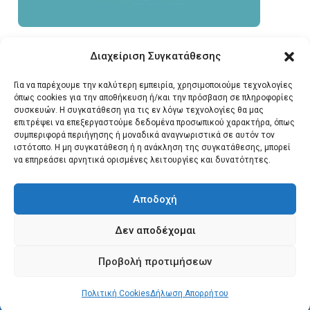
Διαχείριση Συγκατάθεσης
Για να παρέχουμε την καλύτερη εμπειρία, χρησιμοποιούμε τεχνολογίες
όπως cookies για την αποθήκευση ή/και την πρόσβαση σε πληροφορίες
συσκευών. Η συγκατάθεση για τις εν λόγω τεχνολογίες θα μας
επιτρέψει να επεξεργαστούμε δεδομένα προσωπικού χαρακτήρα, όπως
συμπεριφορά περιήγησης ή μοναδικά αναγνωριστικά σε αυτόν τον
ιστότοπο. Η μη συγκατάθεση ή η ανάκληση της συγκατάθεσης, μπορεί
να επηρεάσει αρνητικά ορισμένες λειτουργίες και δυνατότητες.
Αποδοχή
Δεν αποδέχομαι
© 2026 Santonews - Όλα
Προβολή προτιμήσεων
τα δικαιώματα
κατοχυρωμένα.
Πολιτική Cookies
Δήλωση Απορρήτου