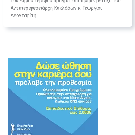
του Δήμου Σερίφου πραγματοποιήθηκε μεταξύ του
Αντιπεριφερειάρχη Κυκλάδων κ. Γεωργίου
Λεονταρίτη