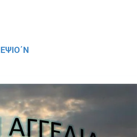
ΕΨΙΌ΄Ν