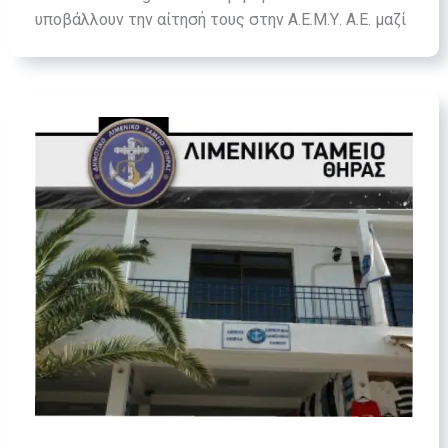
υποβάλλουν την αίτησή τους στην Α.Ε.Μ.Υ. Α.Ε. μαζί